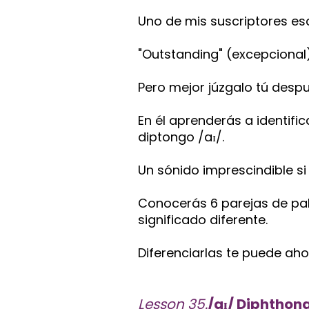
Uno de mis suscriptores esc
"Outstanding" (excepcional)
Pero mejor júzgalo tú despu
En él aprenderás a identifi
diptongo /aɪ/.
Un sónido imprescindible si
Conocerás 6 parejas de pal
significado diferente.
Diferenciarlas te puede ah
Lesson 35.
/aɪ/ Diphthon