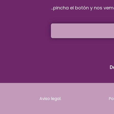
...pincha el botón y nos vem
D
Aviso legal.
Po